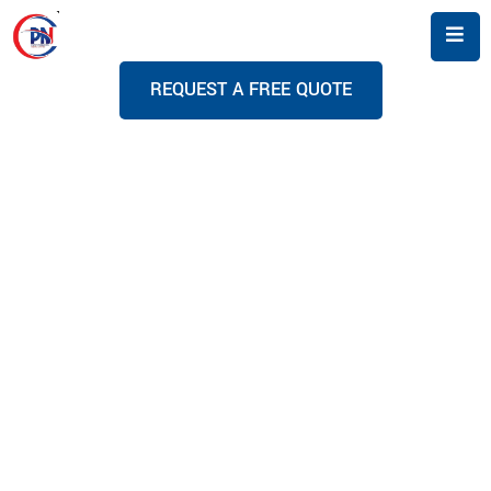
R
E
Q
U
E
S
T
A
F
R
E
E
Q
U
O
T
E